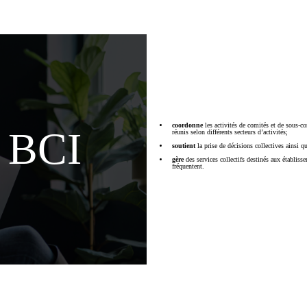
coordonne
les activités de comités et de sous-co
 BCI
réunis selon différents secteurs d’activités;
soutient
la prise de décisions collectives ainsi 
gère
des services collectifs destinés aux établisse
fréquentent.