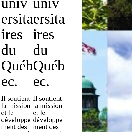
univ
univ
ersita
ersita
ires
ires
du
du
Québ
Québ
ec.
ec.
Il soutient
Il soutient
la mission
la mission
et le
et le
développe
développe
ment des
ment des