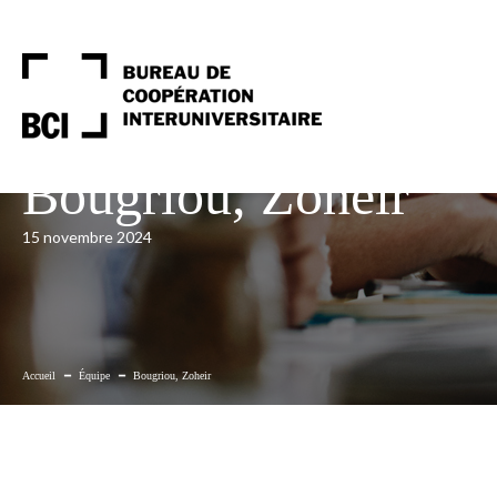
Navigation
rapide
Bougriou, Zoheir
15 novembre 2024
Accueil
Équipe
Bougriou, Zoheir