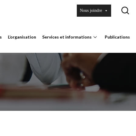
Nous joindre
s
L’organisation
Services et informations
Publications
Ouvrir
le
sous-
menu
Services
et
informations.