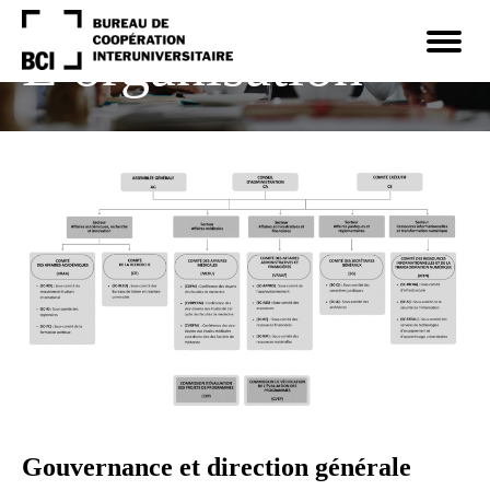
Navigation
rapide
Ouvrir
la
L’organisation
navigat
du
site
Gouvernance et direction générale