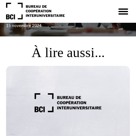
Navigation
rapide
Ouvrir
Nacro, Shaabbir M.
la
navigat
du
site
15 novembre 2024
À lire aussi...