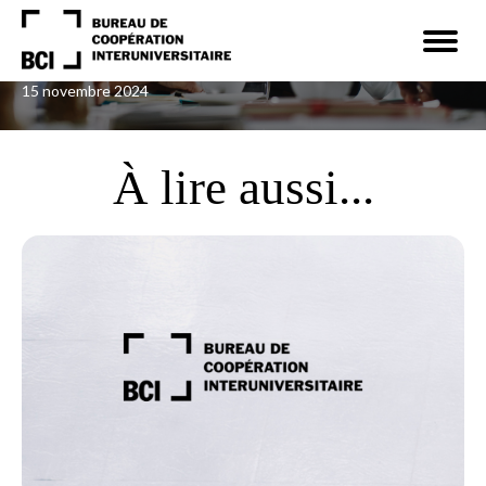
Navigation
rapide
Ouvrir
Perbost, Camille
la
navigat
du
site
15 novembre 2024
À lire aussi...