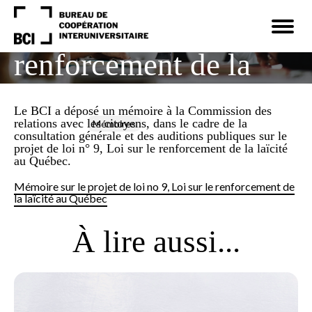
Navigation
rapide
Ouvrir
Loi sur le
la
navigat
du
renforcement de la
site
laïcité au Québec
Le BCI a déposé un mémoire à la Commission des
relations avec les citoyens, dans le cadre de la
10 février 2026
Mémoires
consultation générale et des auditions publiques sur le
projet de loi n° 9, Loi sur le renforcement de la laïcité
au Québec.
Mémoire sur le projet de loi no 9, Loi sur le renforcement de
la laïcité au Québec
À lire aussi...